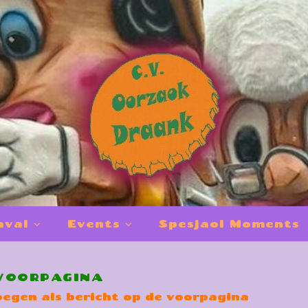
aval
Events
Spesjaol Moments
VOORPAGINA
egen als bericht op de voorpagina