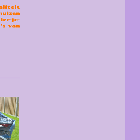
aliteit
huizen
er-je-
’s van