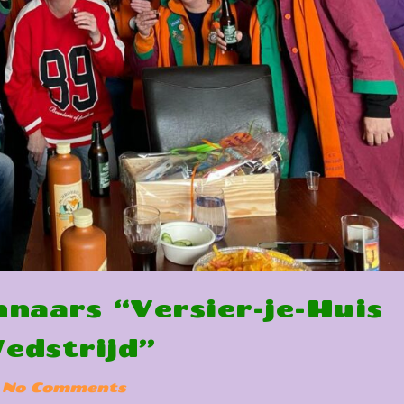
nnaars “Versier-je-Huis
edstrijd”
No Comments