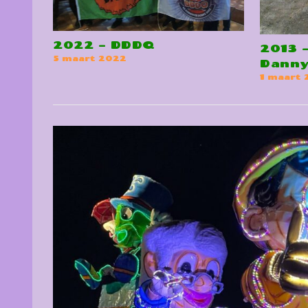
2022 – DDDQ
2013 
5 maart 2022
Danny
1 maart 