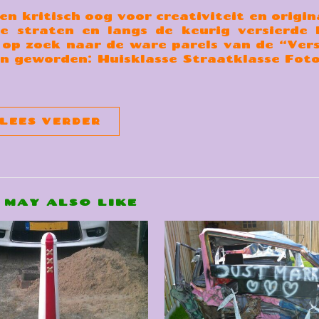
n kritisch oog voor creativiteit en origin
e straten en langs de keurig versierde 
op zoek naar de ware parels van de “Versi
jn geworden: Huisklasse Straatklasse Foto
LEES VERDER
 MAY ALSO LIKE