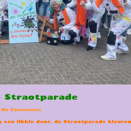
 Straotparade
No Comments
og een likkie daor, de Straotparade kleure