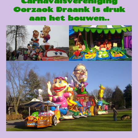
Carnavalsvereniging
Oorzaok Draank is druk
aan het bouwen..