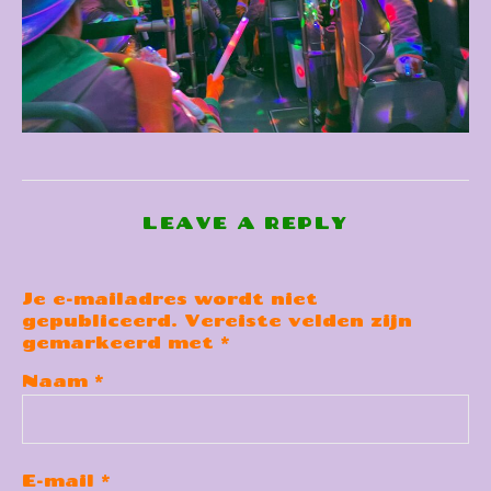
LEAVE A REPLY
Je e-mailadres wordt niet
gepubliceerd.
Vereiste velden zijn
gemarkeerd met
*
Naam
*
E-mail
*